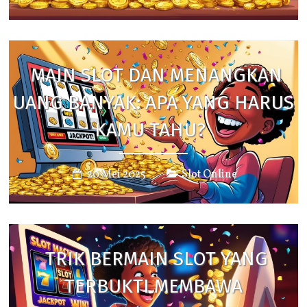
MAIN SLOT DAN MENANGKAN
UANG BANYAK: APA YANG HARUS
KAMU TAHU?
20 Mei 2025
Slot Online
TRIK BERMAIN SLOT YANG
TERBUKTI MEMBAWA